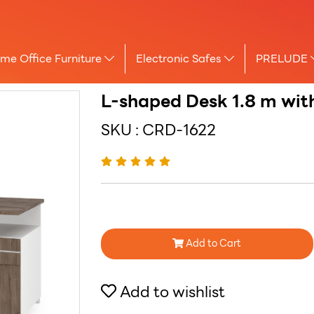
me Office Furniture
Electronic Safes
PRELUDE
L-shaped Desk 1.8 m wit
SKU : CRD-1622
Add to Cart
Add to wishlist