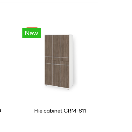
New
0
Flie cabinet CRM-811