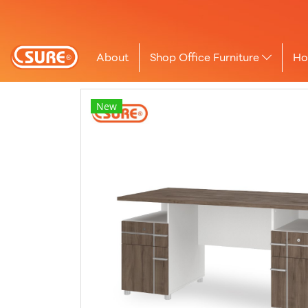
About
Shop Office Furniture
Ho
New