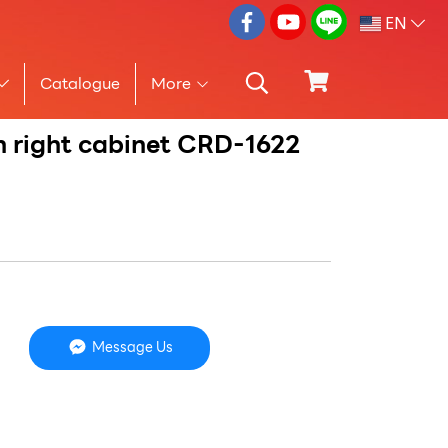
EN
Catalogue
More
h right cabinet CRD-1622
Message Us