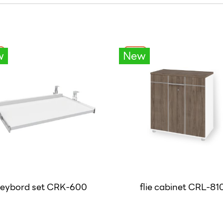
w
New
eybord set CRK-600
flie cabinet CRL-81