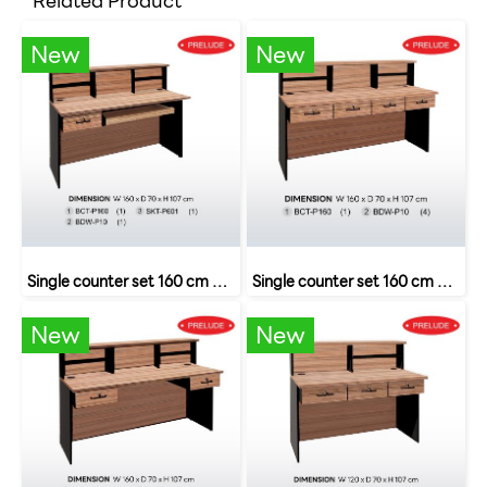
Related Product
New
New
Single counter set 160 cm with drawers and keyboard rails SET 6 B-Walnut
Single counter set 160 cm with 4 drawers SET 8 B-Walnut
New
New