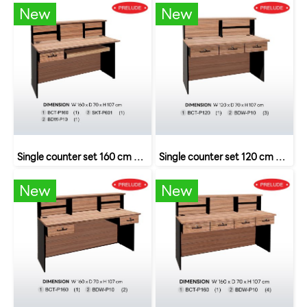
New
New
Single counter set 160 cm with drawers and keyboard rails SET 6 B-Walnut
Single counter set 120 cm 3 drawers SET 5 B-Walnut
New
New