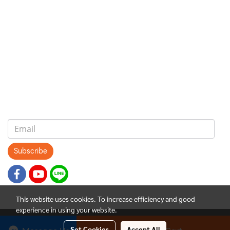
หน้าหลัก
เกี่ยวกับเรา
เฟอร์นิเจอร์สำนักงาน
เฟอร์นิเจอร์ สำหรับบ้าน
ตัวแทนจำหน่าย
Subscribe
This website uses cookies. To increase efficiency and good
experience in using your website.
Copyright © 2024 B.C.F. Grandwood Co., Ltd. All Rights Reserved.
Set Cookies
Accept All