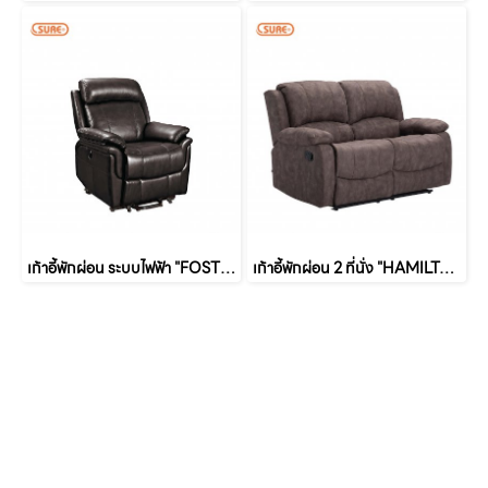
เก้าอี้พักผ่อน ระบบไฟฟ้า "FOSTER"
เก้าอี้พักผ่อน 2 ที่นั่ง "HAMILTON" (แฮมมิวตัน)