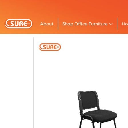
About
Shop Office Furniture
Ho