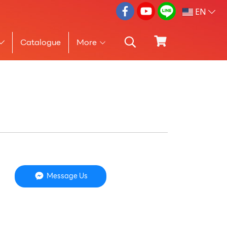
EN
Catalogue
More
Message Us