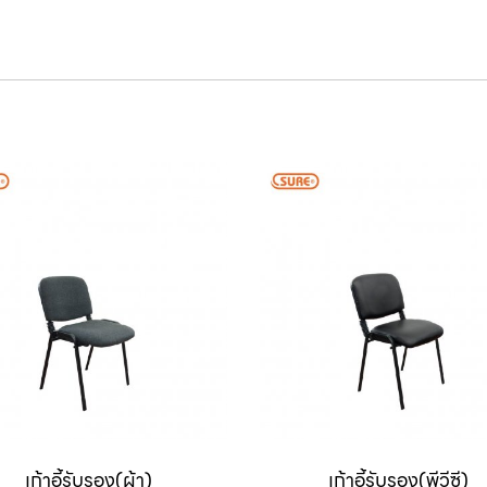
เก้าอี้รับรอง(ผ้า)
เก้าอี้รับรอง(พีวีซี)