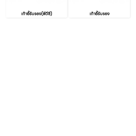
เก้าอี้รับรอง(พีวีซี)
เก้าอี้รับรอง
หน้าหลัก
เกี่ยวกับเรา
เฟอร์นิเจอร์สำนักงาน
เฟอร์นิเจอร์ สำหรับบ้าน
ตัวแทนจำหน่าย