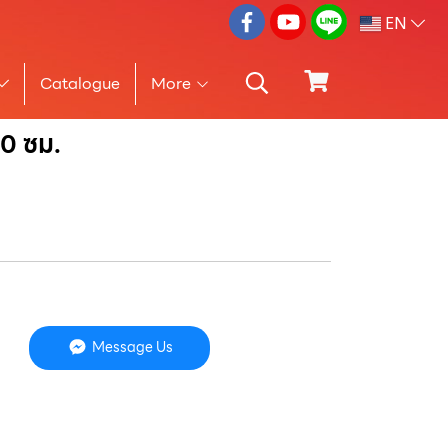
EN
Catalogue
More
40 ซม.
Message Us