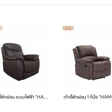
เก้าอี้พักผ่อน ระบบไฟฟ้า "HARPER" (ฮาเปอร์)