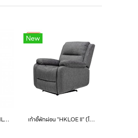
New
เก้าอี้พักผ่อน 1 ที่นั่ง "HAMILTON" (แฮมมิวตัน)
เก้าอี้พักผ่อน "HKLOE ll" (โคลอี่-ทู)