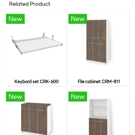
Related Product
New
New
Keybord set CRK-600
Flie cabinet CRM-811
New
New