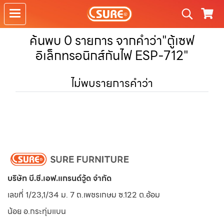
ค้นพบ 0 รายการ จากคำว่า"ตู้เซฟ
อิเล็กทรอนิกส์กันไฟ ESP-712"
ไม่พบรายการคำว่า
บริษัท บี.ซี.เอฟ.แกรนด์วู้ด จำกัด
เลขที่ 1/23,1/34 ม. 7 ถ.เพชรเกษม ซ.122 ต.อ้อม
น้อย
อ.กระทุ่มแบน