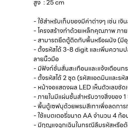
สูง : 25 cm
- ใช้สำหรับเก็บของมีค่าต่างๆ เช่น เ
- โครงสร้างทำด้วยเหล็กคุณภาพ ภายน
- สามารถยึดตู้ติดกับพื้นหรือผนัง (มี
- ตั้งรหัสได้ 3-8 digit และเพิ่มควา
ลายนิ้วมือ
- มีฟังก์ชั่นสั่นสะเทือนและแจ้งเตือน
- ตั้งรหัสได้ 2 ชุด (รหัสแอดมินและรหัส
- หน้าจอแสดงผล LED เห็นตัวเลขชัด
- ภายในมีแผ่นชั้นสำหรับวางสิ่งของ 1 ช
- พื้นตู้เซฟบุด้วยพรมสีเทาเพื่อลดกา
- ใช้แบตเตอรี่ขนาด AA จำนวน 4 ก้
- มีกุญแจฉุกเฉินในกรณีลืมรหัสหรือต