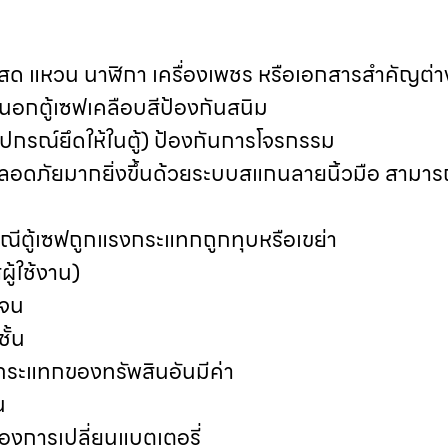
งินสด แหวน นาฬิกา เครื่องเพชร หรือเอกสารสำคัญต่
อกตู้เซฟเคลือบสีป้องกันสนิม
อุปกรณ์ยึดให้ในตู้) ป้องกันการโจรกรรม
มปลอดภัยมากยิ่งขึ้นด้วยระบบสแกนลายนิ้วมือ สามารถ
กรณีตู้เซฟถูกแรงกระแทกถูกทุบหรือเขย่า
ผู้ใช้งาน)
เจน
ั้น
รกระแทกของทรัพสินอันมีค่า
อน
้องการเปลี่ยนแบตเตอรี่