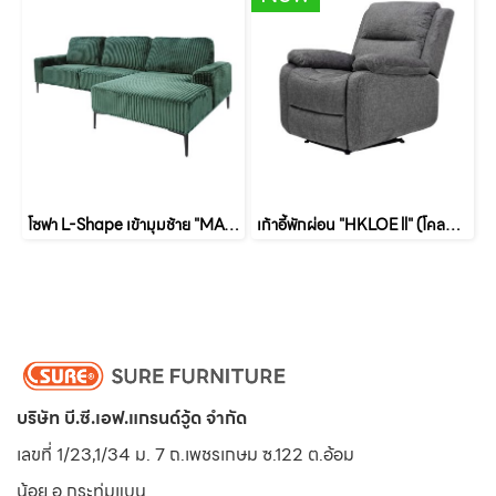
โซฟา L-Shape เข้ามุมช้าย "MAGNOLIA" (แมคโนเลีย)
เก้าอี้พักผ่อน "HKLOE ll" (โคลอี่-ทู)
บริษัท บี.ซี.เอฟ.แกรนด์วู้ด จำกัด
เลขที่ 1/23,1/34 ม. 7 ถ.เพชรเกษม ซ.122 ต.อ้อม
น้อย
อ.กระทุ่มแบน