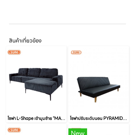
สินค้าเกี่ยวข้อง
โซฟา L-Shape เข้ามุมช้าย "MAGNOLIA" (แมคโนเลีย)
โซฟาปรับระดับนอน PYRAMID (พีระมิด)
New