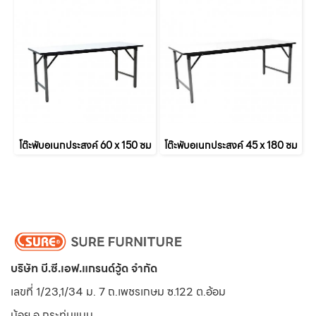
โต๊ะพับอเนกประสงค์ 60 x 150 ซม
โต๊ะพับอเนกประสงค์ 45 x 180 ซม
บริษัท บี.ซี.เอฟ.แกรนด์วู้ด จำกัด
เลขที่ 1/23,1/34 ม. 7 ถ.เพชรเกษม ซ.122 ต.อ้อม
น้อย
อ.กระทุ่มแบน