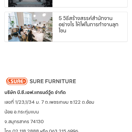
5 วิธีสร้างสรรค์สำนักงาน
อย่างไร ให้ไฟในการทำงานลุก
โชน
บริษัท บี.ซี.เอฟ.แกรนด์วู้ด จำกัด
เลขที่ 1/23,1/34 ม. 7 ถ.เพชรเกษม ซ.122 ต.อ้อม
น้อย
อ.กระทุ่มแบน
จ.สมุทรสาคร 74130
โทร 02 118 2888 หรือ 063 215 6996