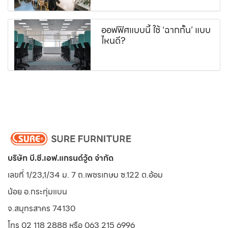
ออฟฟิศแบบนี้ ใช้ ‘ฉากกั้น’ แบบ
ไหนดี?
บริษัท บี.ซี.เอฟ.แกรนด์วู้ด จำกัด
เลขที่ 1/23,1/34 ม. 7 ถ.เพชรเกษม ซ.122 ต.อ้อม
น้อย
อ.กระทุ่มแบน
จ.สมุทรสาคร 74130
โทร 02 118 2888 หรือ 063 215 6996