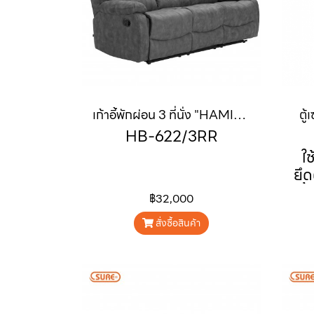
เก้าอี้พักผ่อน 3 ที่นั่ง "HAMILTON" (แฮมมิวตัน)
ตู
HB-622/3RR
ใ
ยึ
พื
฿32,000
พร้
ได
สั่งซื้อสินค้า
เตื
เป