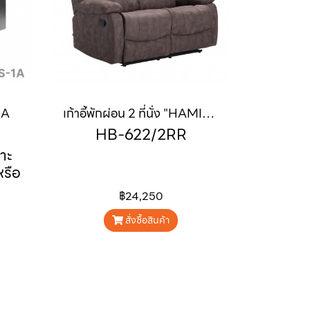
1A
เก้าอี้พักผ่อน 2 ที่นั่ง "HAMILTON" (แฮมมิวตัน)
HB-622/2RR
าะ
รือ
รรม
฿24,250
และ
วลา
สั่งซื้อสินค้า
ผิด