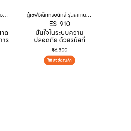
ตู้เซฟอิเล็กทรอนิกส์ แบบมีช่องหยอด ES-911
ตู้เซฟอิเล็กทรอนิกส์ รุ่นสแกนนิ้ว ES-910
ES-910
นาด
มั่นใจในระบบความ
การ
ปลอดภัย ด้วยรหัสที่
สาร
กำหนดได้เอง 3-8 หลัก
฿6,500
รับ
และเพิ่มความปลอดภัย
้าน
มากยิ่งขึ้นด้วยระบบ
สั่งซื้อสินค้า
ะ
สแกนลายนิ้วมือ จัดเก็บ
ได้สูงสุด 32 ลายนิ้วมือ