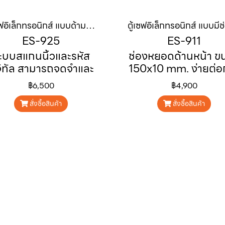
ตู้เซฟอิเล็กทรอนิกส์ แบบด้ามจับสแกนนิ้ว ES-925
ES-925
ES-911
ะบบสแกนนิ้วและรหัส
ช่องหยอดด้านหน้า ข
จิทัล สามารถจดจำและ
150x10 mm. ง่ายต่อ
้งรหัสลายนิ้วมือได้ถึง
เก็บเงินสด หรือเอก
฿6,500
฿4,900
50 ลายนิ้วมือ
สำคัญต่างๆ เหมาะสำห
การใช้งาน แคชเชียร์ ร
สั่งซื้อสินค้า
สั่งซื้อสินค้า
ค้า ออฟฟิศ ที่พักแล
โรงแรม