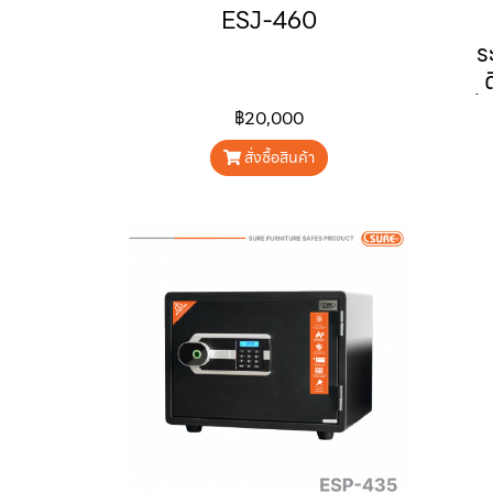
ESJ-460
ร
ชั
฿20,000
ตั
สั่งซื้อสินค้า