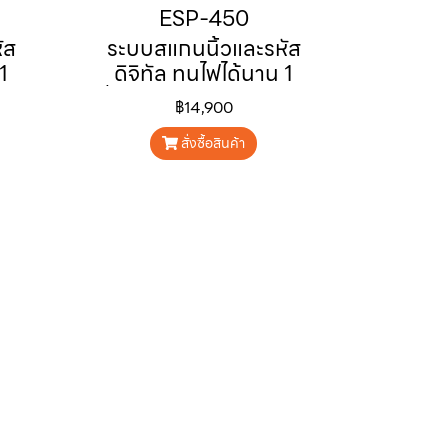
ESP-450
ัส
ระบบสแกนนิ้วและรหัส
1
ดิจิทัล ทนไฟได้นาน 1
และ
ชั่วโมง สามารถจดจำและ
฿14,900
ถึง
ตั้งรหัสลายนิ้วมือได้ถึง
80 ลายนิ้วมือ
สั่งซื้อสินค้า