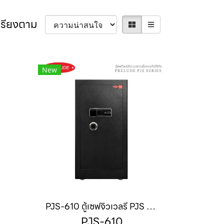
เรียงตาม
New
PJS-610 ตู้เซฟจิวเวลรี PJS Series
PJS-610