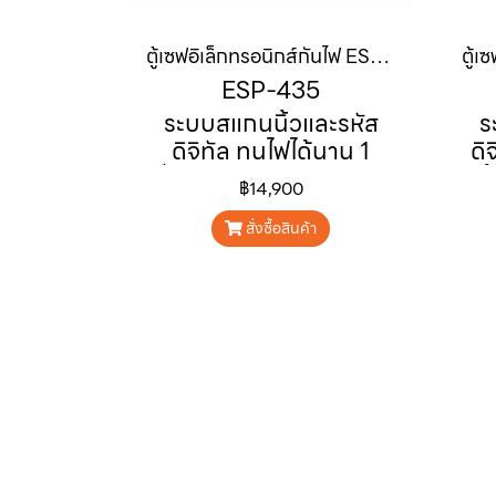
ตู้เซฟอิเล็กทรอนิกส์กันไฟ ESP-435
ESP-435
ระบบสแกนนิ้วและรหัส
ร
ดิจิทัล ทนไฟได้นาน 1
ดิ
ชั่วโมง สามารถจดจำและ
ตั
฿14,900
ตั้งรหัสลายนิ้วมือได้ถึง
80 ลายนิ้วมือ
สั่งซื้อสินค้า