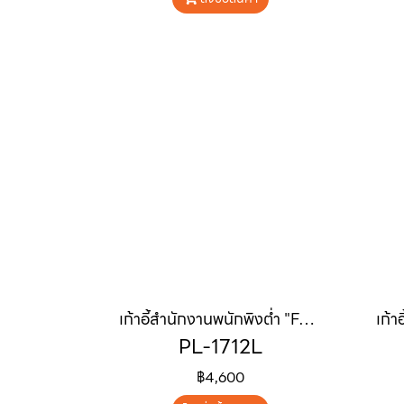
เก้าอี้สำนักงานพนักพิงต่ำ "FALCON" (ฟอลคอน)
PL-1712L
฿4,600