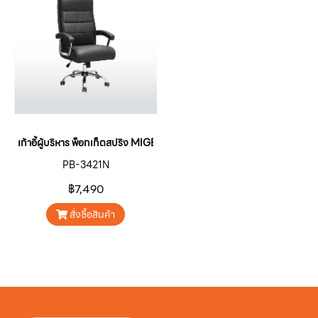
เก้าอี้ผู้บริหาร พ็อกเก็ตสปริง MIGEULII PB-3421N
PB-3421N
฿7,490
สั่งซื้อสินค้า